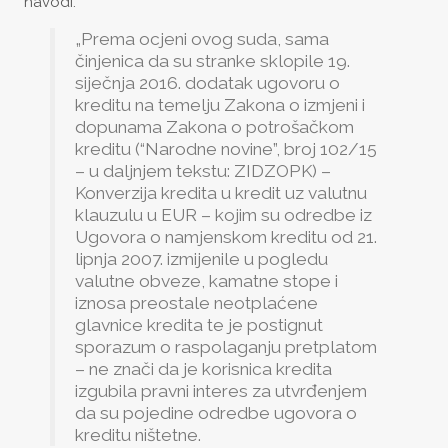
navodi:
„Prema ocjeni ovog suda, sama
činjenica da su stranke sklopile 19.
siječnja 2016. dodatak ugovoru o
kreditu na temelju Zakona o izmjeni i
dopunama Zakona o potrošačkom
kreditu (“Narodne novine”, broj 102/15
– u daljnjem tekstu: ZIDZOPK) –
Konverzija kredita u kredit uz valutnu
klauzulu u EUR – kojim su odredbe iz
Ugovora o namjenskom kreditu od 21.
lipnja 2007. izmijenile u pogledu
valutne obveze, kamatne stope i
iznosa preostale neotplaćene
glavnice kredita te je postignut
sporazum o raspolaganju pretplatom
– ne znači da je korisnica kredita
izgubila pravni interes za utvrđenjem
da su pojedine odredbe ugovora o
kreditu ništetne.