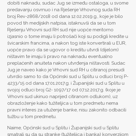
dobiti naknadu, sudac Jug se između ostaloga, u svome
predavanju osvrnuo i na Rješenje Vrhovnog suda RH
broj Rev-2868/2018 od dana 12.02.2019.g., koje je bilo
povod tih medijskih natpisa, istaknuvši da se u tom
Rješenju Vrhovni sud RH sud nije uopće meritorno
izjasnio o tome imaju li potrošači koji su podigli kredite u
švicarskim francima, a nakon tog iste konvertirali u EUR,
uopće pravo da se ugovor o kreditu utvrdi (dijelom)
ništavim te imaju li pravo na naknadu eventualno
preplaćenih anuiteta nakon utvrđenja ništavosti. Sudac
Jug je naveo kako je Vrhovni sud RH u citiranoj presudi
utvrdio samo to da Općinski sud u Splitu u odluci broj P-
4233/15 od dana 17.01.2017.g. i Županijski sud u Splitu u
svojoj odluci broj Gž- 1097/17 od 07.12.2017.g. (koje je
Vrhovni sud ukinuo naprijed citiranom odlukom), uz
obrazloženje kako tužiteljica u tom predmetu nema
pravni interes za utuženje banke, nisu zakonito odbacili
tužbu u tom predmetu.
Naime, Općinski sud u Splitu i Županijski sud u Splitu
smatrali su da su stranke (tužiteljica i banka) konverzijom