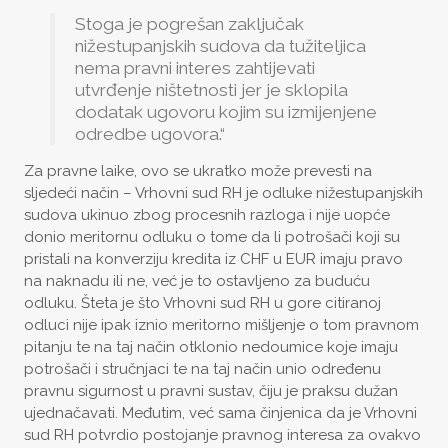
Stoga je pogrešan zaključak
nižestupanjskih sudova da tužiteljica
nema pravni interes zahtijevati
utvrđenje ništetnosti jer je sklopila
dodatak ugovoru kojim su izmijenjene
odredbe ugovora.“
Za pravne laike, ovo se ukratko može prevesti na
sljedeći način – Vrhovni sud RH je odluke nižestupanjskih
sudova ukinuo zbog procesnih razloga i nije uopće
donio meritornu odluku o tome da li potrošači koji su
pristali na konverziju kredita iz CHF u EUR imaju pravo
na naknadu ili ne, već je to ostavljeno za buduću
odluku. Šteta je što Vrhovni sud RH u gore citiranoj
odluci nije ipak iznio meritorno mišljenje o tom pravnom
pitanju te na taj način otklonio nedoumice koje imaju
potrošači i stručnjaci te na taj način unio određenu
pravnu sigurnost u pravni sustav, čiju je praksu dužan
ujednačavati. Međutim, već sama činjenica da je Vrhovni
sud RH potvrdio postojanje pravnog interesa za ovakvo