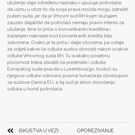
utuženje daje određenu naznaku i upućuje potrošače
da uzmu u obzir to da svoja prava možda mogu zatražiti
putem suda, jer da je Vrhovni sud RH kojim slučajem
zauzeo stajalište da potrošači nemaju pravni interes za
utuženje, time bi priča o konvertiranim kreditima i
traženjem naknade kod konvertiranih kredita bila
zatvorena. Ovako je ta priča i dalje otvorena, pa ostaje
za vidjeti kakve će odluke sudovi donositi nakon ovakve
odluke Vrhovnog suda RH. Tu svakako posebnu
pozornost treba obratiti na predmete i odluke
Europskog suda pravde u Luxembourgu, budući su
njegove odluke odnosno pravna tumačenja obvezujuće
za sudove članica EU, a taj sud je sklon donošenju
odluka u korist potrošača.
POST
NAVIGATION
ISKUSTVA U VEZI
OPOREZIVANJE