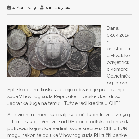
4. April 2019.
santicadjapic
Dana
03.04.2019.
h. u
prostorijam
a Hrvatske
odvjetničk
e komore,
Odvjetničk
og zbora
Splitsko-dalmatinske županije održano je predavanje
suca Vrhovnog suda Republike Hrvatske doc. dr. sc.
Jadranka Juga na temu: “Tužbe radi kredita u CHF “.
S obzirom na medijske natpise početkom travnja 2019.g.
o tome kako je Vrhovni sud RH donio odluku o tome da
potrošači koji su konvertirali svoje kredite iz CHF u EUR
mogu nakon te odluke Vrhovnog suda RH tužiti banke i