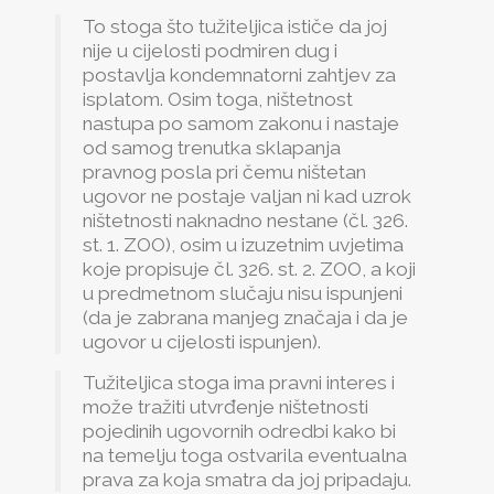
To stoga što tužiteljica ističe da joj
nije u cijelosti podmiren dug i
postavlja kondemnatorni zahtjev za
isplatom. Osim toga, ništetnost
nastupa po samom zakonu i nastaje
od samog trenutka sklapanja
pravnog posla pri čemu ništetan
ugovor ne postaje valjan ni kad uzrok
ništetnosti naknadno nestane (čl. 326.
st. 1. ZOO), osim u izuzetnim uvjetima
koje propisuje čl. 326. st. 2. ZOO, a koji
u predmetnom slučaju nisu ispunjeni
(da je zabrana manjeg značaja i da je
ugovor u cijelosti ispunjen).
Tužiteljica stoga ima pravni interes i
može tražiti utvrđenje ništetnosti
pojedinih ugovornih odredbi kako bi
na temelju toga ostvarila eventualna
prava za koja smatra da joj pripadaju.