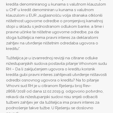
kredita denominiranog u kunama s valutnom klauzulom
u CHF u kredit denominiran u kunama s valutnom
klauzulom u EUR „suglasnošću volja stranaka otklonili
ništetnost ugovorne odredbe o promjenjivoj kamatnoj
stopi u skladu s jednostranom odlukom banke, a time i
pravne učinke te ništetne ugovorne odredbe, pa da
stoga tužiteljica nema pravni interes za deklaratorni
zahtjev na utvrđenje ništetnim odredaba ugovora o
kreditu“.
Tužiteljica je u izvanrednoj reviziji na citirane odluke
nižestupanjskih sudova postavila pitanje Vrhovnom sudu
RH – Da li zaključenjem ugovora o kreditu korisnik
kredita gubi pravni interes zahtijevati utvrđenje ništavosti
odredbi osnovnog ugovora o kreditu? Na to pitanje
Vrhovni sud RH je u citiranom Rješenju broj Rev-
2868/2018 od dana 12.02.2019.g. odgovorio potvrdno,
rekavši da nižestupanjski sudovi nisu smjeli odbaciti
tužbeni zahtjev jer da tužiteljica ima pravni interes za
podnošenje takve tužbe. U Rješenju se doslovno