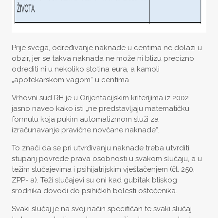
Prije svega, određivanje naknade u centima ne dolazi u
obzir, jer se takva naknada ne može ni blizu precizno
odrediti ni u nekoliko stotina eura, a kamoli
„apotekarskom vagom“ u centima.
Vrhovni sud RH je u Orijentacijskim kriterijima iz 2002.
jasno naveo kako isti „ne predstavljaju matematičku
formulu koja pukim automatizmom služi za
izračunavanje pravične novčane naknade“.
To znači da se pri utvrđivanju naknade treba utvrditi
stupanj povrede prava osobnosti u svakom slučaju, a u
težim slučajevima i psihijatrijskim vještačenjem (čl. 250.
ZPP- a). Teži slučajevi su oni kad gubitak bliskog
srodnika dovodi do psihičkih bolesti oštećenika.
Svaki slučaj je na svoj način specifičan te svaki slučaj