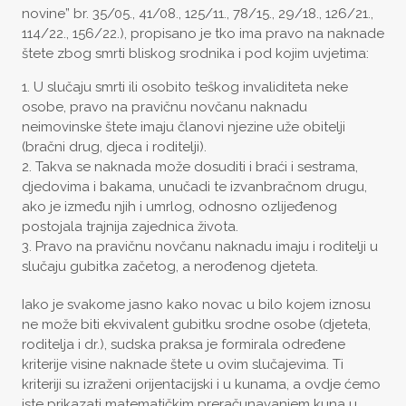
novine” br. 35/05., 41/08., 125/11., 78/15., 29/18., 126/21.,
114/22., 156/22.), propisano je tko ima pravo na naknade
štete zbog smrti bliskog srodnika i pod kojim uvjetima:
U slučaju smrti ili osobito teškog invaliditeta neke
osobe, pravo na pravičnu novčanu naknadu
neimovinske štete imaju članovi njezine uže obitelji
(bračni drug, djeca i roditelji).
Takva se naknada može dosuditi i braći i sestrama,
djedovima i bakama, unučadi te izvanbračnom drugu,
ako je između njih i umrlog, odnosno ozlijeđenog
postojala trajnija zajednica života.
Pravo na pravičnu novčanu naknadu imaju i roditelji u
slučaju gubitka začetog, a nerođenog djeteta.
Iako je svakome jasno kako novac u bilo kojem iznosu
ne može biti ekvivalent gubitku srodne osobe (djeteta,
roditelja i dr.), sudska praksa je formirala određene
kriterije visine naknade štete u ovim slučajevima. Ti
kriteriji su izraženi orijentacijski i u kunama, a ovdje ćemo
iste prikazati matematičkim preračunavanjem kuna u