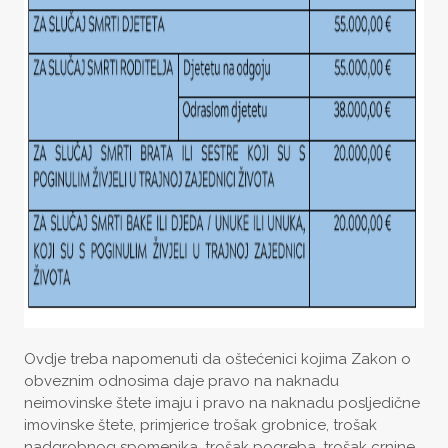
Ovdje treba napomenuti da oštećenici kojima Zakon o
obveznim odnosima daje pravo na naknadu
neimovinske štete imaju i pravo na naknadu posljedične
imovinske štete, primjerice trošak grobnice, trošak
nadgrobnog spomenika, trošak pogreba, trošak crnine,