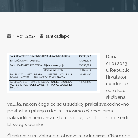
4. April 2023.
santicadjapic
Dana
01.01.2023.
u Republici
Hrvatskoj
uveden je
euro kao
službena
valuta, nakon čega će se u sudskoj praksi svakodnevno
postavljati pitanja u kojim iznosima oštećenicima
naknaditi neimovinsku štetu za duševne boli zbog smrti
bliskog srodnika.
Člankom 1101. Zakona o obveznim odnosima (“Narodne