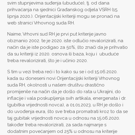
svim stupnjevima suđenja (ubuduće), tj. od dana
prihvaćanja na sjednici Građanskog odjela VSRH (15.
lipnja 2020.). Orijentacijski kriteriji mogu se pronaći na
web stranici Vrhovnog suda RH.
Naime, Vrhovni sud RH je prvi put kriterije javno
obznanio 2002. te je 2020. iste odlučio revalorizirati, na
način da je iste podigao za 50%, što znači da je prihvatio
da su kriteriji iz 2020. osnova ili baza, koju i ubuduće
treba revalorizirati, što je i učinio 2020.
S tim u vezi treba reći i to kako su se i od 15.06.2020.
kada su doneseni novi Orijentacijski kriteriji Vrhovnog
suda RH, okolnosti u našem društvu drastično
promijenile na način da je došlo do rata u Ukrajini, do
inflacije i vala poskupljenja svih artikala, energenata i dr.
(gubitka vrijednosti novca), a 01.01.2023. u RH je došlo i
do uvođenja eura, što sve treba promatrati kroz to da se
taj gubitak vrijednosti novca u odnosu na 15.06.2020.
također treba revalorizirati, za sada najmanje s
dodatnim povećanjem od 25% u odnosu na kriterije