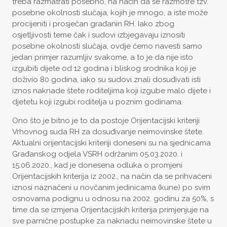
treba razmatrati posebno, na način da se razmotre tzv.
posebne okolnosti slučaja, kojih je mnogo, a iste može
procijeniti i prosječan građanin RH. Iako zbog
osjetljivosti teme čak i sudovi izbjegavaju iznositi
posebne okolnosti slučaja, ovdje ćemo navesti samo
jedan primjer razumljiv svakome, a to je da nije isto
izgubiti dijete od 12 godina i bliskog srodnika koji je
doživio 80 godina, iako su sudovi znali dosuđivati isti
iznos naknade štete roditeljima koji izgube malo dijete i
djetetu koji izgubi roditelja u poznim godinama.
Ono što je bitno je to da postoje Orijentacijski kriteriji
Vrhovnog suda RH za dosuđivanje neimovinske štete.
Aktualni orijentacijski kriteriji doneseni su na sjednicama
Građanskog odjela VSRH održanim 05.03.2020. i
15.06.2020., kad je donesena odluka o promjeni
Orijentacijskih kriterija iz 2002., na način da se prihvaćeni
iznosi naznačeni u novčanim jedinicama (kune) po svim
osnovama podignu u odnosu na 2002. godinu za 50%, s
time da se izmjena Orijentacijskih kriterija primjenjuje na
sve parnične postupke za naknadu neimovinske štete u