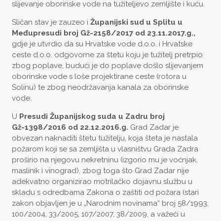
slijevanje oborinske vode na tužiteljevo zemljište i kuću.
Sličan stav je zauzeo i
Županijski sud u Splitu u
Međupresudi broj
Gž-2158/2017 od 23.11.2017.g.,
gdje je utvrdio da su Hrvatske vode d.o.o. i Hrvatske
ceste d.o.o. odgovorne za štetu koju je tužitelj pretrpio
zbog poplave, budući je do poplave došlo slijevanjem
oborinske vode s loše projektirane ceste (rotora u
Solinu) te zbog neodržavanja kanala za oborinske
vode.
U
Presudi Županijskog suda u Zadru broj
Gž-1398/2016 od 22.12.2016.g.
Grad Zadar je
obvezan naknaditi štetu tužitelju, koja šteta je nastala
požarom koji se sa zemljišta u vlasništvu Grada Zadra
proširio na njegovu nekretninu (izgorio mu je voćnjak,
maslinik i vinograd), zbog toga što Grad Zadar nije
adekvatno organizirao motrilačko dojavnu službu u
skladu s odredbama Zakona o zaštiti od požara (stari
zakon objavljen je u „Narodnim novinama“ broj 58/1993,
100/2004, 33/2005, 107/2007, 38/2009, a važeći u