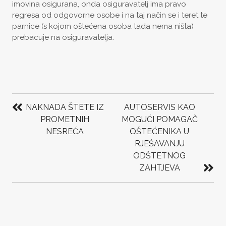
imovina osigurana, onda osiguravatelj ima pravo
regresa od odgovorne osobe i na taj način se i teret te
parnice (s kojom oštećena osoba tada nema ništa)
prebacuje na osiguravatelja.
POST
NAVIGATION
NAKNADA ŠTETE IZ
AUTOSERVIS KAO
PROMETNIH
MOGUĆI POMAGAČ
NESREĆA
OŠTEĆENIKA U
RJEŠAVANJU
ODŠTETNOG
ZAHTJEVA