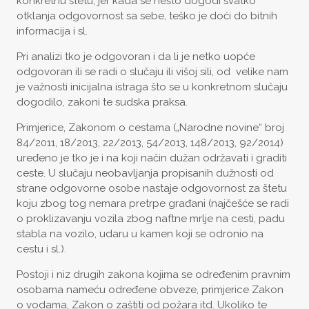
konkretnu štetu, jer kada se nešto dogodi svatko
otklanja odgovornost sa sebe, teško je doći do bitnih
informacija i sl.
Pri analizi tko je odgovoran i da li je netko uopće
odgovoran ili se radi o slučaju ili višoj sili, od velike nam
je važnosti inicijalna istraga što se u konkretnom slučaju
dogodilo, zakoni te sudska praksa.
Primjerice, Zakonom o cestama („Narodne novine“ broj
84/2011, 18/2013, 22/2013, 54/2013, 148/2013, 92/2014)
uređeno je tko je i na koji način dužan održavati i graditi
ceste. U slučaju neobavljanja propisanih dužnosti od
strane odgovorne osobe nastaje odgovornost za štetu
koju zbog tog nemara pretrpe građani (najčešće se radi
o proklizavanju vozila zbog naftne mrlje na cesti, padu
stabla na vozilo, udaru u kamen koji se odronio na
cestu i sl.).
Postoji i niz drugih zakona kojima se određenim pravnim
osobama nameću određene obveze, primjerice Zakon
o vodama, Zakon o zaštiti od požara itd. Ukoliko te