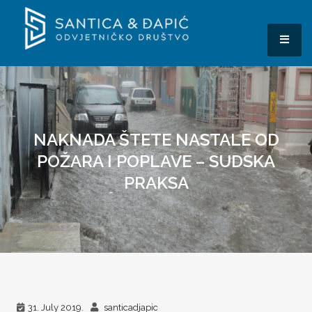
Skip
to
content
MEN
Odvjetničko društvo
Santica & Đapić
NAKNADA ŠTETE NASTALE OD
POŽARA I POPLAVE – SUDSKA
PRAKSA
31. July 2019.
santicadjapic