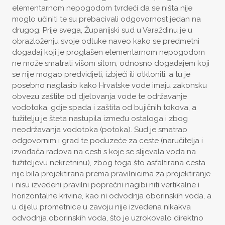
elementarnom nepogodom tvrdeći da se ništa nije
moglo učiniti te su prebacivali odgovornost jedan na
drugog. Prije svega, Županijski sud u Varaždinu je u
obrazloženju svoje odluke naveo kako se predmetni
događaj koji je proglašen elementarnom nepogodom
ne može smatrati višom silom, odnosno događajem koji
se nije mogao predvidjeti, izbjeći ili otkloniti, a tu je
posebno naglasio kako Hrvatske vode imaju zakonsku
obvezu zaštite od djelovanja vode te održavanje
vodotoka, gdje spada i zaštita od bujičnih tokova, a
tužitelju je šteta nastupila između ostaloga i zbog
neodržavanja vodotoka (potoka). Sud je smatrao
odgovornim i grad te poduzeće za ceste (naručitelja i
izvođača radova na cesti s koje se slijevala voda na
tužiteljevu nekretninu), zbog toga što asfaltirana cesta
nije bila projektirana prema pravilnicima za projektiranje
i nisu izvedeni pravilni poprečni nagibi niti vertikalne i
horizontalne krivine, kao ni odvodnja oborinskih voda, a
u dijelu prometnice u zavoju nije izvedena nikakva
odvodnja oborinskih voda, što je uzrokovalo direktno