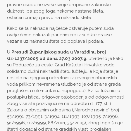
pravne osobe ne izvrše svoje propisane zakonske
dužnosti, pa zbog toga nekome nastane šteta,
oštećenici imaju pravo na naknadu štete.
Kako se ta naknada najčešće ostvaruje putem suda,
ovdje ćemo prikazati par primjera iz sudske prakse,
vezane uz naknadu štete od poplava i požara.
U
Presudi Županijskog suda u Varaždinu broj
Gž-1237/2005 od dana 27.03.2007.g.
utvrđeno je kako
su Poduzeće za ceste, Grad Kaštela i Hrvatske vode
solidarno dužni naknaditi štetu tužitelju, a koja šteta je
nastala na njegovoj nekretnini izlijevanjem oborinskih
voda prilikom nevremena (službeno je od strane grada
proglašena i elementarna nepogoda). Svi su tuženici u
postupku isticali prigovor oslobođenja od odgovornosti
zbog više sile pozivajući se na odredbu čl. 177. st. 1.
Zakona o obveznim odnosima („Narodne novine“ broj
53/1991, 73/1991, 3/1994, 111/1993, 107/1995, 7/1996,
91/1996, 112/1999, 88/2001, 35/2005), zbog toga što je
štetni događaj od strane gradskih vlasti proglašen