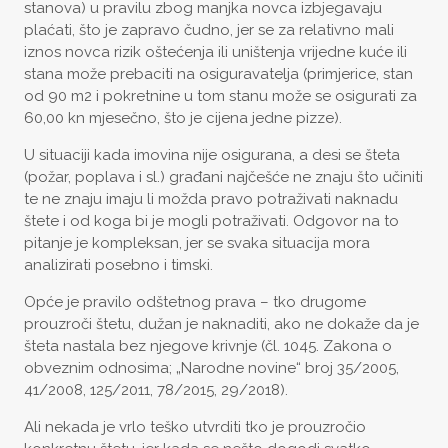
stanova) u pravilu zbog manjka novca izbjegavaju
plaćati, što je zapravo čudno, jer se za relativno mali
iznos novca rizik oštećenja ili uništenja vrijedne kuće ili
stana može prebaciti na osiguravatelja (primjerice, stan
od 90 m2 i pokretnine u tom stanu može se osigurati za
60,00 kn mjesečno, što je cijena jedne pizze).
U situaciji kada imovina nije osigurana, a desi se šteta
(požar, poplava i sl.) građani najčešće ne znaju što učiniti
te ne znaju imaju li možda pravo potraživati naknadu
štete i od koga bi je mogli potraživati. Odgovor na to
pitanje je kompleksan, jer se svaka situacija mora
analizirati posebno i timski.
Opće je pravilo odštetnog prava – tko drugome
prouzroči štetu, dužan je naknaditi, ako ne dokaže da je
šteta nastala bez njegove krivnje (čl. 1045. Zakona o
obveznim odnosima; „Narodne novine“ broj 35/2005,
41/2008, 125/2011, 78/2015, 29/2018).
Ali nekada je vrlo teško utvrditi tko je prouzročio