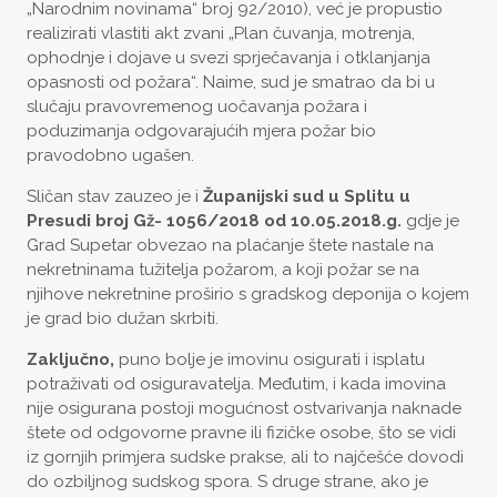
„Narodnim novinama“ broj 92/2010), već je propustio
realizirati vlastiti akt zvani „Plan čuvanja, motrenja,
ophodnje i dojave u svezi sprječavanja i otklanjanja
opasnosti od požara“. Naime, sud je smatrao da bi u
slučaju pravovremenog uočavanja požara i
poduzimanja odgovarajućih mjera požar bio
pravodobno ugašen.
Sličan stav zauzeo je i
Županijski sud u Splitu u
Presudi broj Gž- 1056/2018 od 10.05.2018.g.
gdje je
Grad Supetar obvezao na plaćanje štete nastale na
nekretninama tužitelja požarom, a koji požar se na
njihove nekretnine proširio s gradskog deponija o kojem
je grad bio dužan skrbiti.
Zaključno,
puno bolje je imovinu osigurati i isplatu
potraživati od osiguravatelja. Međutim, i kada imovina
nije osigurana postoji mogućnost ostvarivanja naknade
štete od odgovorne pravne ili fizičke osobe, što se vidi
iz gornjih primjera sudske prakse, ali to najčešće dovodi
do ozbiljnog sudskog spora. S druge strane, ako je