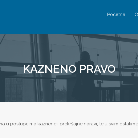
Početna
O
KAZNENO PRAVO
ma u postupcima kaznene i prekršajne naravi, te u svim ostalim 