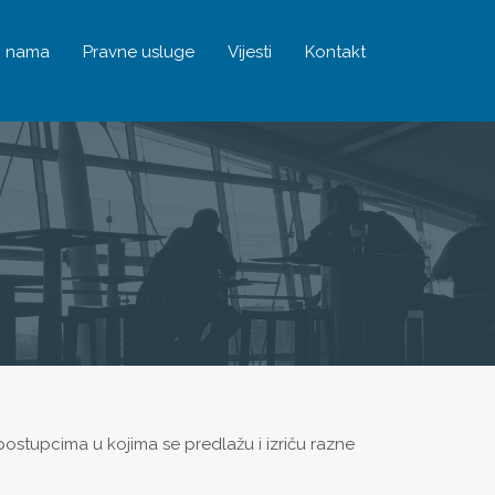
 nama
Pravne usluge
Vijesti
Kontakt
postupcima u kojima se predlažu i izriču razne